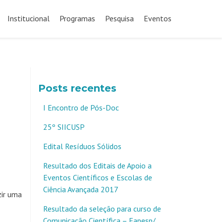
Pular
para
Institucional
Programas
Pesquisa
Eventos
o
conteúdo
Posts recentes
I Encontro de Pós-Doc
25º SIICUSP
Edital Resíduos Sólidos
Resultado dos Editais de Apoio a
Eventos Científicos e Escolas de
Ciência Avançada 2017
zir uma
Resultado da seleção para curso de
Comunicação Científica – Fapesp/