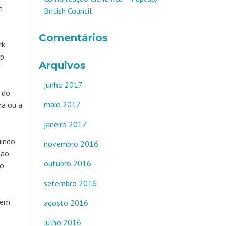
e
British Council
Comentários
rk
op
Arquivos
junho 2017
 do
maio 2017
ma ou a
janeiro 2017
uindo
novembro 2016
não
outubro 2016
do
setembro 2016
sem
agosto 2016
julho 2016