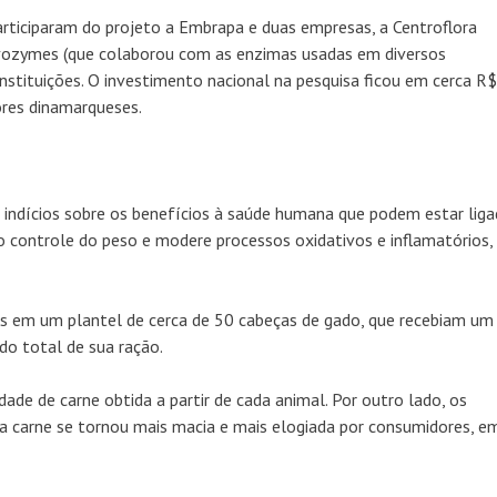
rticiparam do projeto a Embrapa e duas empresas, a Centroflora
vozymes (que colaborou com as enzimas usadas em diversos
nstituições. O investimento nacional na pesquisa ficou em cerca R$
ores dinamarqueses.
 indícios sobre os benefícios à saúde humana que podem estar lig
o controle do peso e modere processos oxidativos e inflamatórios,
 em um plantel de cerca de 50 cabeças de gado, que recebiam um
o total de sua ração.
de de carne obtida a partir de cada animal. Por outro lado, os
e a carne se tornou mais macia e mais elogiada por consumidores, e