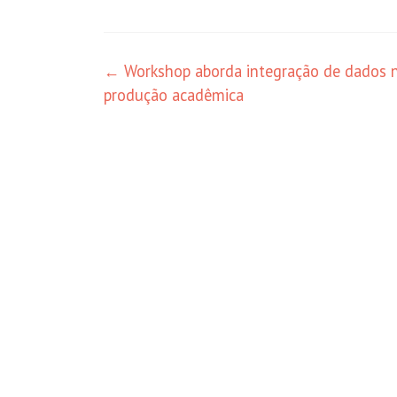
Navegação
←
Workshop aborda integração de dados 
produção acadêmica
de
posts