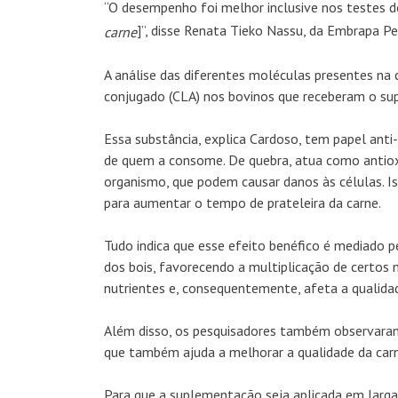
“O desempenho foi melhor inclusive nos testes d
]”, disse Renata Tieko Nassu, da Embrapa Pe
carne
A análise das diferentes moléculas presentes na 
conjugado (CLA) nos bovinos que receberam o s
Essa substância, explica Cardoso, tem papel anti
de quem a consome. De quebra, atua como antiox
organismo, que podem causar danos às células. I
para aumentar o tempo de prateleira da carne.
Tudo indica que esse efeito benéfico é mediado 
dos bois, favorecendo a multiplicação de certos 
nutrientes e, consequentemente, afeta a qualidad
Além disso, os pesquisadores também observaram
que também ajuda a melhorar a qualidade da carn
Para que a suplementação seja aplicada em larga