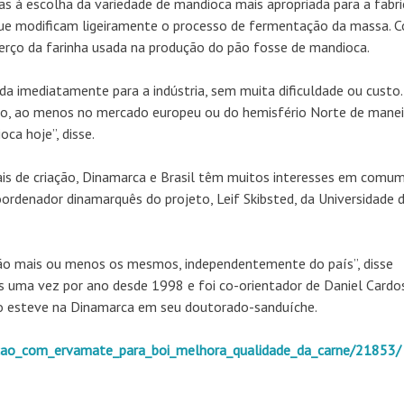
ças à escolha da variedade de mandioca mais apropriada para a fabr
que modificam ligeiramente o processo de fermentação da massa. 
terço da farinha usada na produção do pão fosse de mandioca.
ida imediatamente para a indústria, sem muita dificuldade ou custo.
ão, ao menos no mercado europeu ou do hemisfério Norte de manei
ca hoje”, disse.
mais de criação, Dinamarca e Brasil têm muitos interesses em comu
ordenador dinamarquês do projeto, Leif Skibsted, da Universidade 
ão mais ou menos os mesmos, independentemente do país”, disse
os uma vez por ano desde 1998 e foi co-orientador de Daniel Cardo
ro esteve na Dinamarca em seu doutorado-sanduíche.
racao_com_ervamate_para_boi_melhora_qualidade_da_carne/21853/