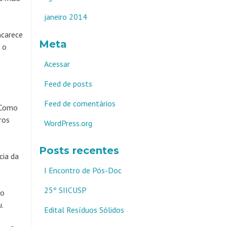
janeiro 2014
ncarece
Meta
 o
Acessar
Feed de posts
Feed de comentários
. Como
ros
WordPress.org
Posts recentes
cia da
I Encontro de Pós-Doc
25º SIICUSP
 o
u.
Edital Resíduos Sólidos