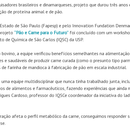
sadores brasileiros e dinamarqueses, projeto que durou três anos 
ção de proteína animal e de pão.
Estado de São Paulo (Fapesp) e pelo Innovation Fundation Denma
 projeto
“Pão e Carne para o Futuro”
foi concluído com um worksh
to de Química de São Carlos (IQSC) da USP.
 bovino, a equipe verificou benefícios semelhantes na alimentação
tes e saudáveis de produzir carne curada (como o presunto tipo par
 de farinha de mandioca à fabricação de pão em escala industrial.
uma equipe multidisciplinar que nunca tinha trabalhado junta, incl
ros de alimentos e farmacêuticos, fazendo experiências que ainda 
rigues Cardoso, professor do IQSCe coordenador da iniciativa do la
ração afeta o perfil metabólico da carne, conseguimos responder 
se.