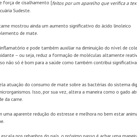
e força de cisalhamento [
feitos por um aparelho que verifica a tex
cuária Sudeste.
carne mostrou ainda um aumento significativo do ácido linoleico
uplemento de mate.
-inflamatório e pode também auxiliar na diminuição do nível de col
idante – ou seja, reduz a formação de moléculas altamente reati
sso não só é bom para a saúde como também contribui significati
pela atuação do consumo de mate sobre as bactérias do sistema di
microrganismos. Isso, por sua vez, altera a maneira como o gado a
e da carne.
 uma aparente redução do estresse e melhora no bem estar anima
e.
 escala nos rebanhos do país, o próximo passo é achar uma maneir