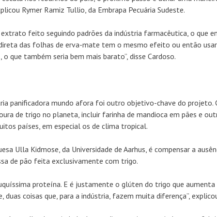
plicou Rymer Ramiz Tullio, da Embrapa Pecuária Sudeste.
extrato feito seguindo padrões da indústria farmacêutica, o que e
ão direta das folhas de erva-mate tem o mesmo efeito ou então usar
, o que também seria bem mais barato”, disse Cardoso.
tria panificadora mundo afora foi outro objetivo-chave do projeto
ura de trigo no planeta, incluir farinha de mandioca em pães e out
tos países, em especial os de clima tropical.
uesa Ulla Kidmose, da Universidade de Aarhus, é compensar a ausên
ssa de pão feita exclusivamente com trigo.
quíssima proteína. E é justamente o glúten do trigo que aumenta
duas coisas que, para a indústria, fazem muita diferença”, explico