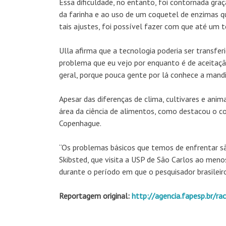
Essa dificuldade, no entanto, foi contornada gra
da farinha e ao uso de um coquetel de enzimas 
tais ajustes, foi possível fazer com que até um 
Ulla afirma que a tecnologia poderia ser transfer
problema que eu vejo por enquanto é de aceitaç
geral, porque pouca gente por lá conhece a mandio
Apesar das diferenças de clima, cultivares e ani
área da ciência de alimentos, como destacou o co
Copenhague.
“Os problemas básicos que temos de enfrentar s
Skibsted, que visita a USP de São Carlos ao men
durante o período em que o pesquisador brasilei
Reportagem original:
http://agencia.fapesp.br/