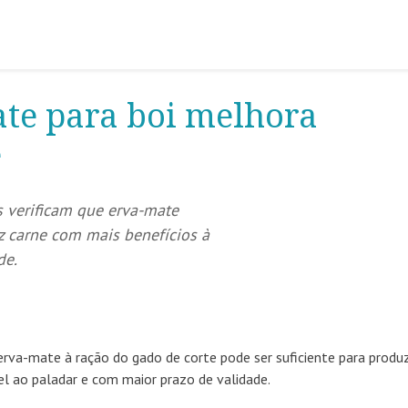
te para boi melhora
e
s verificam que erva-mate
z carne com mais benefícios à
de.
rva-mate à ração do gado de corte pode ser suficiente para produ
el ao paladar e com maior prazo de validade.