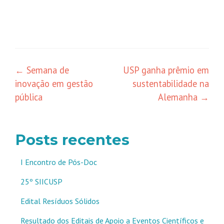
Navegação
←
Semana de
USP ganha prêmio em
inovação em gestão
sustentabilidade na
de
pública
Alemanha
→
posts
Posts recentes
I Encontro de Pós-Doc
25º SIICUSP
Edital Resíduos Sólidos
Resultado dos Editais de Apoio a Eventos Científicos e