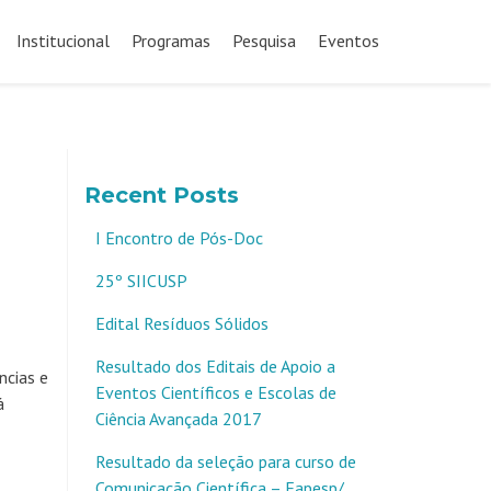
Pular
para
Institucional
Programas
Pesquisa
Eventos
o
conteúdo
Recent Posts
I Encontro de Pós-Doc
25º SIICUSP
Edital Resíduos Sólidos
Resultado dos Editais de Apoio a
ncias e
Eventos Científicos e Escolas de
á
Ciência Avançada 2017
Resultado da seleção para curso de
Comunicação Científica – Fapesp/