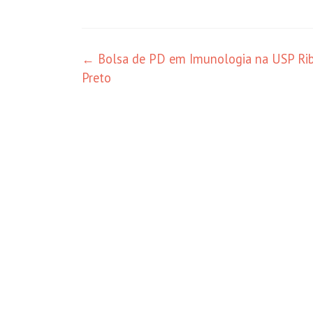
Navegação
←
Bolsa de PD em Imunologia na USP Rib
Preto
de
posts