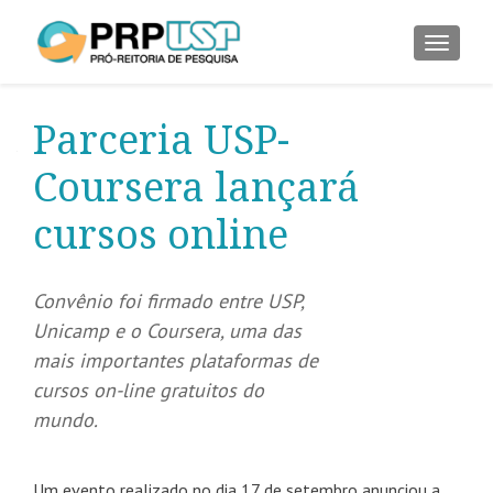
ALTER
Parceria USP-
Coursera lançará
cursos online
Convênio foi firmado entre USP,
Unicamp e o Coursera, uma das
mais importantes plataformas de
cursos on-line gratuitos do
mundo.
Um evento realizado no dia 17 de setembro anunciou a