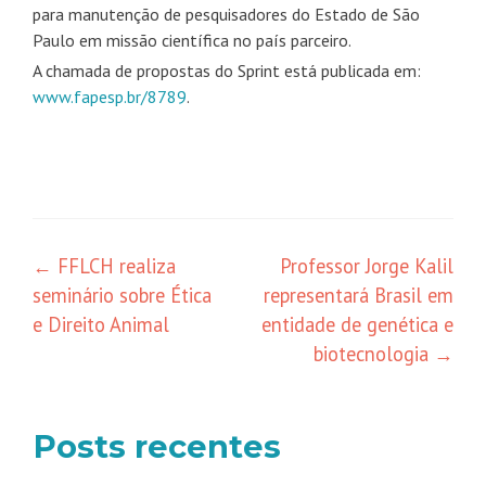
para manutenção de pesquisadores do Estado de São
Paulo em missão científica no país parceiro.
A chamada de propostas do Sprint está publicada em:
www.fapesp.br/8789
.
Navegação
←
FFLCH realiza
Professor Jorge Kalil
seminário sobre Ética
representará Brasil em
de
e Direito Animal
entidade de genética e
posts
biotecnologia
→
Posts recentes