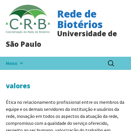
Rede de
Biotérios
Universidade de
São Paulo
Pular
Pesquisar
Menu
para
por:
o
conteúdo
valores
Ética no relacionamento profissional entre os membros da
equipe e os demais servidores da instituição e usuários da
rede, inovação em todos os aspectos da atuação da rede,
compromisso com a qualidade do serviço oferecido,
respeito ao ser humano, valorização do trabalho em