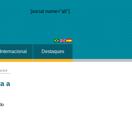
[social name="all"]
Internacional
Destaques
primir
a a
do