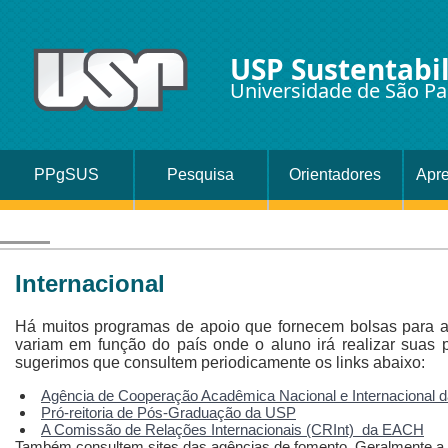
USP Sustentabi
Universidade de São Pa
PPgSUS
Pesquisa
Orientadores
Apr
Internacional
Há muitos programas de apoio que fornecem bolsas para al
variam em função do país onde o aluno irá realizar suas 
sugerimos que consultem periodicamente os links abaixo:
Agência de Cooperação Acadêmica Nacional e Internacional 
Pró-reitoria de Pós-Graduação da USP
A Comissão de Relações Internacionais (CRInt) da EACH
Também consultem sites das agências de fomento. Geralmente a 