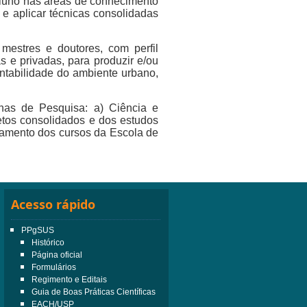
aluno nas áreas de conhecimento
 e aplicar técnicas consolidadas
estres e doutores, com perfil
s e privadas, para produzir e/ou
ntabilidade do ambiente urbano,
as de Pesquisa: a) Ciência e
jetos consolidados e dos estudos
namento dos cursos da Escola de
Acesso rápido
PPgSUS
Histórico
Página oficial
Formulários
Regimento e Editais
Guia de Boas Práticas Científicas
EACH/USP