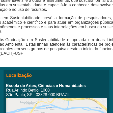
sustentáveis, e a outra é instrumental, que buscará formar o 
as em sustentabilidade e capacitá-lo a conhecer, desenvolver
ação e no uso de recursos.
em Sustentabilidade prevê a formação de pesquisadores, m
mas acadêmico e científico e para atuar em organizações pública
enômenos e processos e suas interrelações em busca da suste
s.
ós-Graduação em Sustentabilidade é apoiada em duas Linh
ão Ambiental. Estas linhas atendem às características de pro
docentes em seus grupos de pesquisa desde o início do funcio
s (EACH)-USP
Localização
Escola de Artes, Ciências e Humanidades
Rua Arlindo Bettio, 1000
São Paulo, SP - 03828-000 BRAZIL