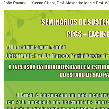
João Pavanelli, Yussra Ghani, Prof. Alexandre Igari e Prof. 