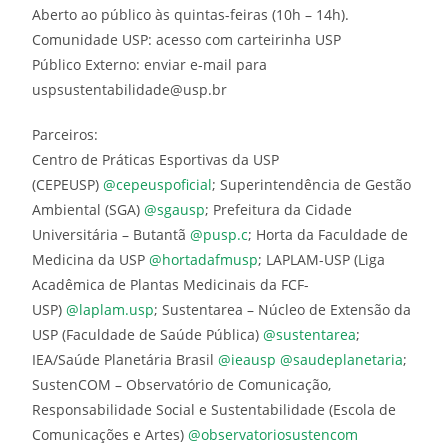
Aberto ao público às quintas-feiras (10h – 14h).
Comunidade USP: acesso com carteirinha USP
Público Externo: enviar e-mail para
uspsustentabilidade@usp.br
Parceiros:
Centro de Práticas Esportivas da USP
(CEPEUSP)
@cepeuspoficial
; Superintendência de Gestão
Ambiental (SGA)
@sgausp
; Prefeitura da Cidade
Universitária – Butantã
@pusp.c
; Horta da Faculdade de
Medicina da USP
@hortadafmusp
; LAPLAM-USP (Liga
Acadêmica de Plantas Medicinais da FCF-
USP)
@laplam.usp
; Sustentarea – Núcleo de Extensão da
USP (Faculdade de Saúde Pública)
@sustentarea
;
IEA/Saúde Planetária Brasil
@ieausp
@saudeplanetaria
;
SustenCOM – Observatório de Comunicação,
Responsabilidade Social e Sustentabilidade (Escola de
Comunicações e Artes)
@observatoriosustencom