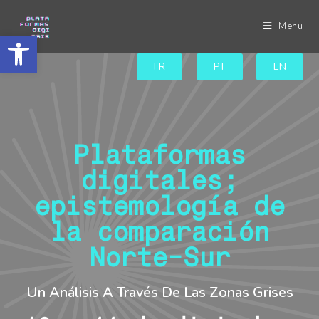
Menu
Abrir a barra de ferramentas
FR
PT
EN
Plataformas
digitales;
epistemología de
la comparación
Norte-Sur
Un Análisis A Través De Las Zonas Grises