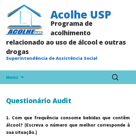
Acolhe USP
Programa de
acolhimento
relacionado ao uso de álcool e outras
drogas
Superintendência de Assistência Social
Pular
Pesquisar
Menu
para
por:
o
conteúdo
Questionário Audit
1. Com que frequência consome bebidas que contêm
álcool? [Escreva o número que melhor corresponde à
sua situação.]