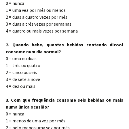
0 = nunca
1 = uma vez por mês ou menos
2 = duas a quatro vezes por mês
3 = duas a três vezes por semanas
4 = quatro ou mais vezes por semana
2. Quando bebe, quantas bebidas contendo álcool
consome num dia normal?
0 = uma ou duas
1 = três ou quatro
2 = cinco ou seis
3 = de sete a nove
4 = dez ou mais
3. Com que frequência consome seis bebidas ou mais
numa única ocasião?
0 = nunca
1 = menos de uma vez por mês
2 = pelo menos uma vez por mês