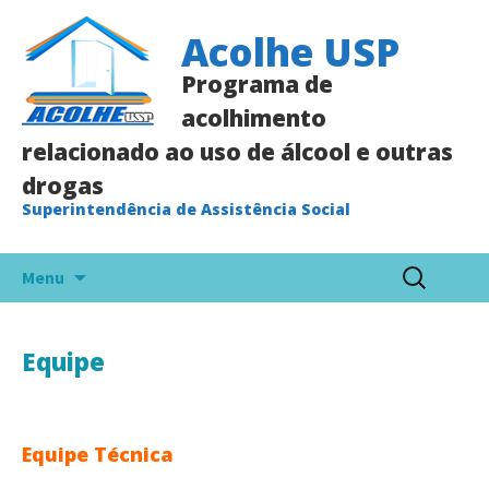
Acolhe USP
Programa de
acolhimento
relacionado ao uso de álcool e outras
drogas
Superintendência de Assistência Social
Pular
Pesquisar
Menu
para
por:
o
conteúdo
Equipe
Equipe Técnica