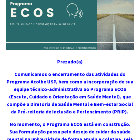
Prezado(a)
Comunicamos o encerramento das atividades do
Programa Acolhe USP, bem como a incorporação de sua
equipe técnico-administrativa ao Programa ECOS
(Escuta, Cuidado e Orientação em Saúde Mental), que
compõe a Diretoria de Saúde Mental e Bem-estar Social
da Pró-reitoria de Inclusão e Pertencimento (PRIP).
No momento, o Programa ECOS está em construção.
Sua formulação passa pelo desejo de cuidar da saúde
mental na universidade de forma ampla e coletiva, seja