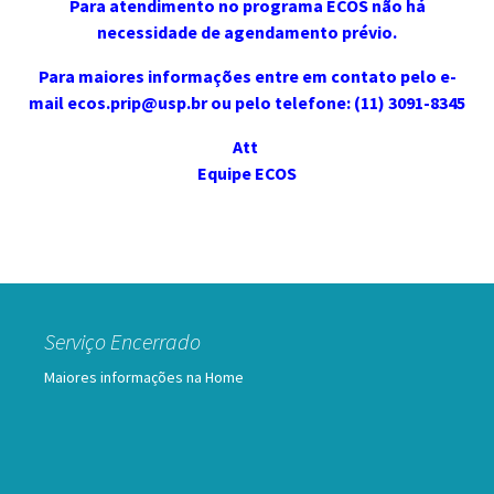
Para atendimento no programa ECOS não há
necessidade de agendamento prévio.
Para maiores informações entre em contato pelo e-
mail
ecos.prip@usp.br
ou pelo telefone: (11) 3091-8345
Att
Equipe ECOS
Serviço Encerrado
Maiores informações na Home