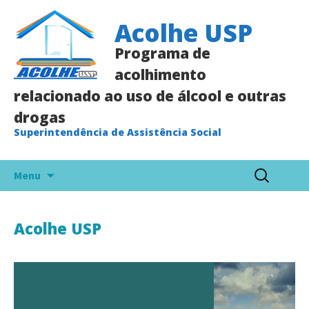
Acolhe USP
Programa de
acolhimento
relacionado ao uso de álcool e outras
drogas
Superintendência de Assistência Social
Pular
Pesquisar
Menu
para
por:
o
conteúdo
Acolhe USP