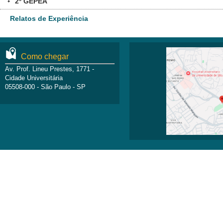
2º GEPEA
+
Relatos de Experiência
Como chegar
Av. Prof. Lineu Prestes, 1771 -
Cidade Universitária
05508-000 - São Paulo - SP