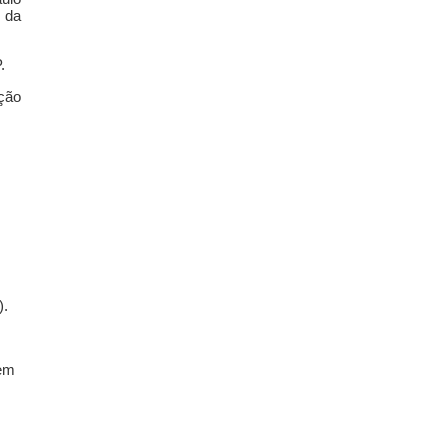
 da
.
ção
).
 em