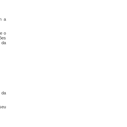
m a
re o
ões
 da
 da
seu