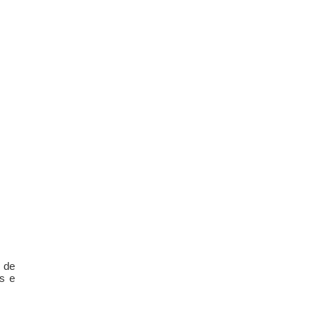
 de
s e