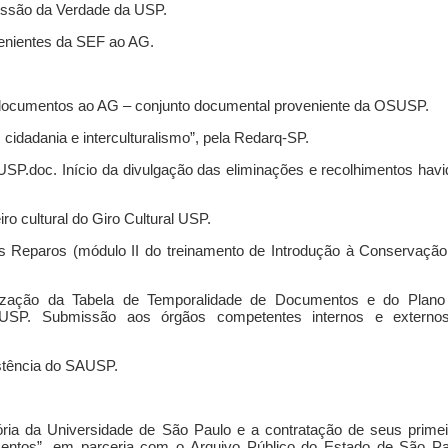
issão da Verdade da USP.
enientes da SEF ao AG.
e documentos ao AG – conjunto documental proveniente da OSUSP.
cidadania e interculturalismo”, pela Redarq-SP.
SP.doc. Início da divulgação das eliminações e recolhimentos hav
iro cultural do Giro Cultural USP.
s Reparos (módulo II do treinamento de Introdução à Conservação
ização da Tabela de Temporalidade de Documentos e do Plano
a USP. Submissão aos órgãos competentes internos e externo
tência do SAUSP.
ória da Universidade de São Paulo e a contratação de seus primei
mentos”, em parceria com o Arquivo Público do Estado de São Pa