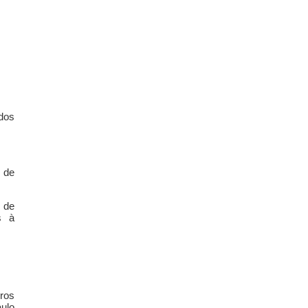
idos
 de
 de
s à
ros
ulo