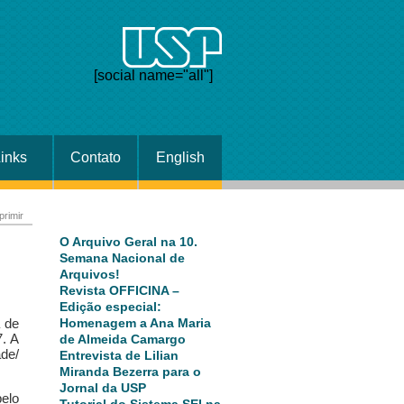
[social name="all"]
Links
Contato
English
primir
O Arquivo Geral na 10.
Semana Nacional de
Arquivos!
Revista OFFICINA –
.
Edição especial:
Homenagem a Ana Maria
a de
. A
de Almeida Camargo
de/
Entrevista de Lilian
Miranda Bezerra para o
Jornal da USP
elo
Tutorial do Sistema SEI na