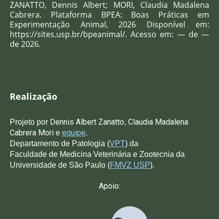
ZANATTO, Dennis Albert; MORI, Claudia Madalena
Cabrera
. Plataforma BPEA: Boas Práticas em
Experimentação Animal, 2026 Disponível em:
https://sites.usp.br/bpeanimal/. Acesso em: — de —
de 2026.
Realização
Dennis Albert Zanatto
C
laudia Madalena
Projeto po
r
,
Cabrera Mori
equipe
e
.
Departamento de Patologia (
VPT
) da
Faculdade de Medicina Veterinária e Zootecnia da
Universidade de São Paulo (
FMVZ USP
).
Apoio: