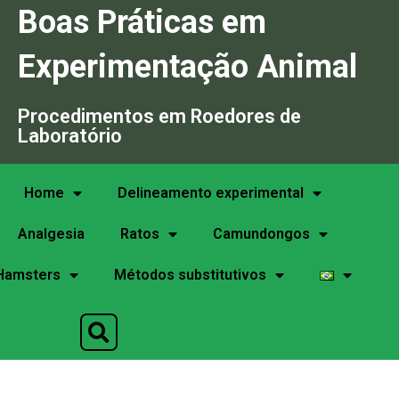
Boas Práticas em
Experimentação Animal
Procedimentos em Roedores de
Laboratório
Home
Delineamento experimental
Analgesia
Ratos
Camundongos
Hamsters
Métodos substitutivos