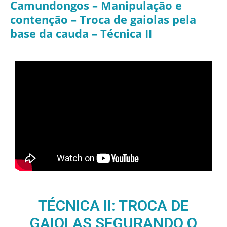
Camundongos – Manipulação e
contenção – Troca de gaiolas pela
base da cauda – Técnica II
TÉCNICA II: TROCA DE
GAIOLAS SEGURANDO O