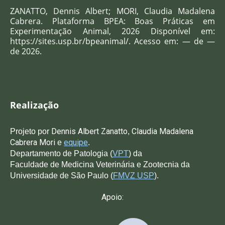
ZANATTO, Dennis Albert; MORI, Claudia Madalena
Cabrera
. Plataforma BPEA: Boas Práticas em
Experimentação Animal, 2026 Disponível em:
https://sites.usp.br/bpeanimal/. Acesso em: — de —
de 2026.
Realização
Dennis Albert Zanatto
C
laudia Madalena
Projeto po
r
,
Cabrera Mori
equipe
e
.
Departamento de Patologia (
VPT
) da
Faculdade de Medicina Veterinária e Zootecnia da
Universidade de São Paulo (
FMVZ USP
).
Apoio: