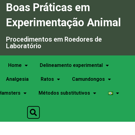
Boas Práticas em
Experimentação Animal
Procedimentos em Roedores de
Laboratório
Home
Delineamento experimental
Analgesia
Ratos
Camundongos
Hamsters
Métodos substitutivos