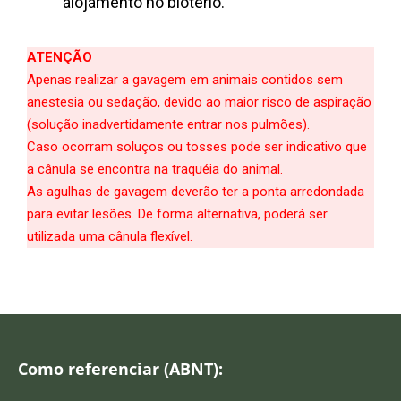
alojamento no biotério.
ATENÇÃO
Apenas realizar a gavagem em animais contidos sem
anestesia ou sedação, devido ao maior risco de aspiração
(solução inadvertidamente entrar nos pulmões).
Caso ocorram soluços ou tosses pode ser indicativo que
a cânula se encontra na traquéia do animal.
As agulhas de gavagem deverão ter a ponta arredondada
para evitar lesões. De forma alternativa, poderá ser
utilizada uma cânula flexível.
Como referenciar (ABNT):