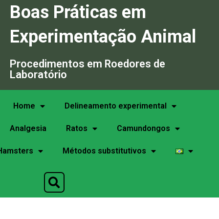
Boas Práticas em
Experimentação Animal
Procedimentos em Roedores de
Laboratório
Home
Delineamento experimental
Analgesia
Ratos
Camundongos
Hamsters
Métodos substitutivos