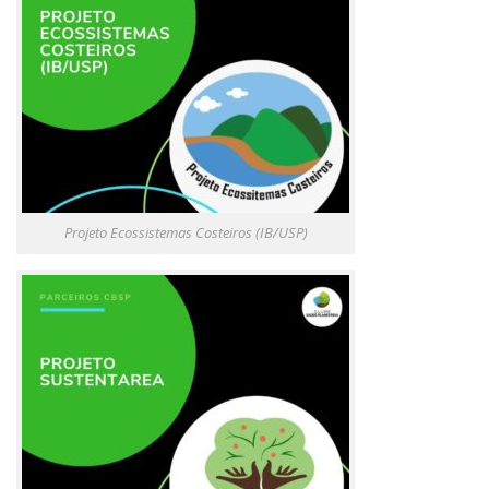
Mascotes
Saúde Planetária
Acervo
IGTVs
Lives
Podcasts
Projeto Ecossistemas Costeiros (IB/USP)
Podcasts CBSP
Série especial WLPH
Ações
Parceiros
Embaixadores
Links