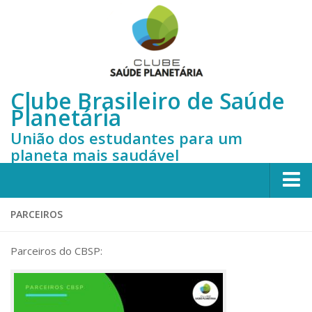
Clube Brasileiro de Saúde
Planetária
União dos estudantes para um
planeta mais saudável
Início
PARCEIROS
Sobre nós
Parceiros do CBSP:
Quem somos
Membros do CBSP
Histórico