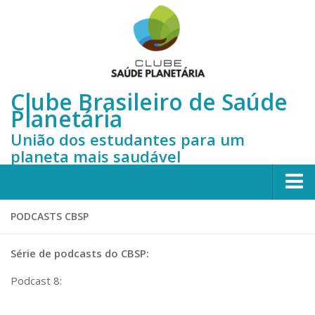
Clube Brasileiro de Saúde
Planetária
União dos estudantes para um
planeta mais saudável
Início
PODCASTS CBSP
Sobre nós
Série de podcasts do CBSP:
Quem somos
Podcast 8:
Membros do CBSP
Histórico