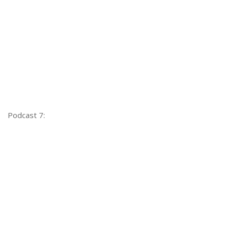
Mascotes
Saúde Planetária
Acervo
IGTVs
Lives
Podcasts
Podcast 7:
Podcasts CBSP
Série especial WLPH
Ações
Parceiros
Embaixadores
Links