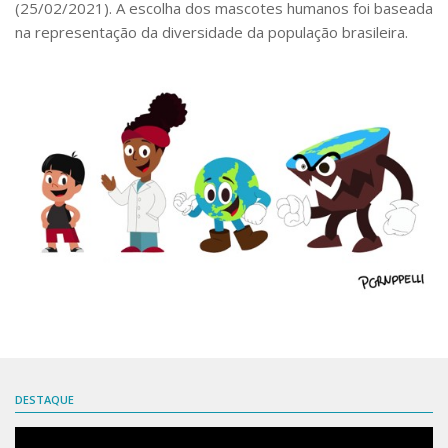
(25/02/2021). A escolha dos mascotes humanos foi baseada
Mascotes
na representação da diversidade da população brasileira.
Saúde Planetária
Acervo
IGTVs
Lives
Podcasts
Podcasts CBSP
Série especial WLPH
Ações
Parceiros
Embaixadores
DESTAQUE
Links