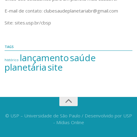
E-mail de contato: clubesaudeplanetariabr@gmail.com
Site: sites.usp.br/cbsp
TAGS
lançamento
saúde
histórico
planetária
site
© USP – Universidade de São Paulo / Desenvolvido por USP
- Mídias Online