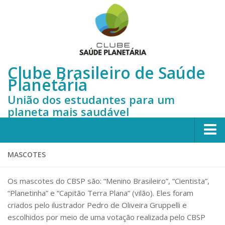
Clube Brasileiro de Saúde
Planetária
União dos estudantes para um
planeta mais saudável
Início
MASCOTES
Sobre nós
Os mascotes do CBSP são: “Menino Brasileiro”, “Cientista”,
Quem somos
“Planetinha” e “Capitão Terra Plana” (vilão). Eles foram
criados pelo ilustrador Pedro de Oliveira Gruppelli e
Membros do CBSP
escolhidos por meio de uma votação realizada pelo CBSP
Histórico