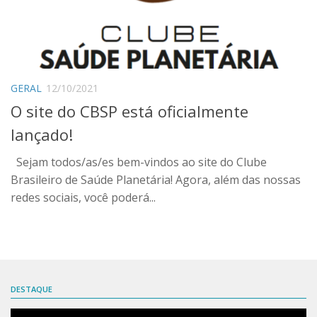
Mascotes
Saúde Planetária
Acervo
GERAL
12/10/2021
IGTVs
O site do CBSP está oficialmente
Lives
lançado!
Podcasts
Sejam todos/as/es bem-vindos ao site do Clube
Podcasts CBSP
Brasileiro de Saúde Planetária! Agora, além das nossas
Série especial WLPH
redes sociais, você poderá...
Ações
Parceiros
Embaixadores
DESTAQUE
Links