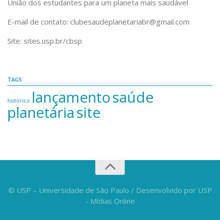
União dos estudantes para um planeta mais saudável
E-mail de contato: clubesaudeplanetariabr@gmail.com
Site: sites.usp.br/cbsp
TAGS
lançamento
saúde
histórico
planetária
site
© USP – Universidade de São Paulo / Desenvolvido por USP
- Mídias Online