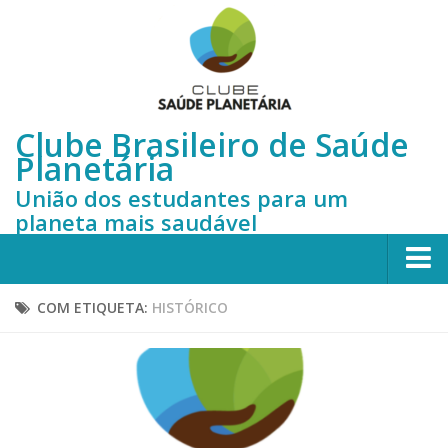
Clube Brasileiro de Saúde
Planetária
União dos estudantes para um
planeta mais saudável
Início
COM ETIQUETA:
HISTÓRICO
Sobre nós
Quem somos
Membros do CBSP
Histórico