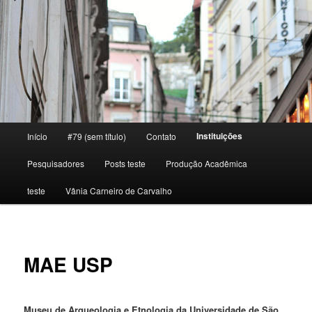
Main menu
Instituições
Início
#79 (sem título)
Contato
Skip to primary content
Pesquisadores
Posts teste
Produção Acadêmica
teste
Vânia Carneiro de Carvalho
MAE USP
Museu de Arqueologia e Etnologia da Universidade de São