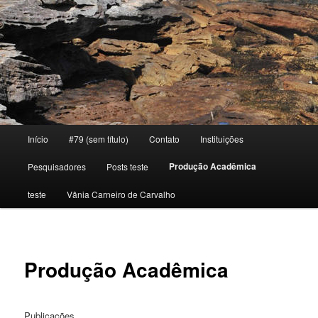
Main menu
Início
#79 (sem título)
Contato
Instituições
Skip to primary content
Produção Acadêmica
Pesquisadores
Posts teste
teste
Vânia Carneiro de Carvalho
Produção Acadêmica
Publicações