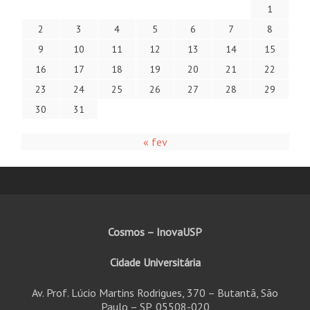
1
2
3
4
5
6
7
8
9
10
11
12
13
14
15
16
17
18
19
20
21
22
23
24
25
26
27
28
29
30
31
« fev
Cosmos – InovaUSP
Cidade Universitária
Av. Prof. Lúcio Martins Rodrigues, 370 – Butantã, São
Paulo – SP, 05508-020