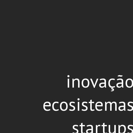
inovaçã
ecosistema
startup