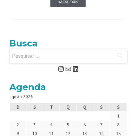
Saiba mais
Busca
Agenda
agosto 2026
D
S
T
Q
Q
S
S
1
2
3
4
5
6
7
8
9
10
11
12
13
14
15