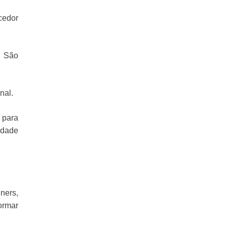
cedor
n São
nal.
o para
idade
ners,
ormar