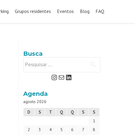
king
Grupos residentes
Eventos
Blog
FAQ
Busca
Agenda
agosto 2026
D
S
T
Q
Q
S
S
1
2
3
4
5
6
7
8