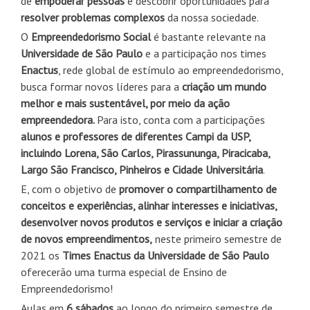
de
empoderar pessoas
e descobrir oportunidades para
resolver problemas complexos
da nossa sociedade.
O
Empreendedorismo Social
é bastante relevante na
Universidade de São Paulo
e a participação nos times
Enactus
, rede global de estímulo ao empreendedorismo,
busca formar novos líderes para a
criação um mundo
melhor e mais sustentável, por meio da ação
empreendedora.
Para isto, conta com a participações
alunos e professores de diferentes Campi da USP,
incluindo Lorena, São Carlos, Pirassununga, Piracicaba,
Largo São Francisco, Pinheiros e Cidade Universitária
.
E, com o objetivo de
promover o compartilhamento de
conceitos e experiências, alinhar interesses e iniciativas,
desenvolver novos produtos e serviços e iniciar a criação
de novos empreendimentos,
neste primeiro semestre de
2021 os
Times Enactus da Universidade de São Paulo
oferecerão uma turma especial de Ensino de
Empreendedorismo!
Aulas em
6 sábados
ao longo do primeiro semestre de