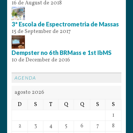
16 de August de 2018
3ª Escola de Espectrometria de Massas
15 de September de 2017
Dempster no 6th BRMass e 1st IbMS
10 de December de 2016
AGENDA
agosto 2026
D
S
T
Q
Q
S
S
1
2
3
4
5
6
7
8