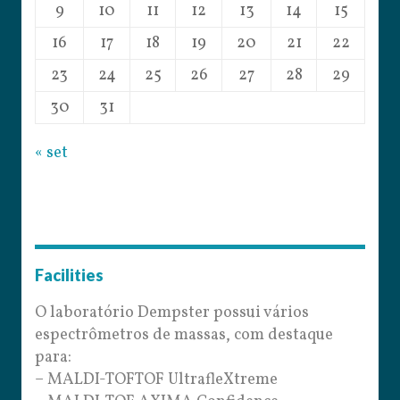
9
10
11
12
13
14
15
16
17
18
19
20
21
22
23
24
25
26
27
28
29
30
31
« set
Facilities
O laboratório Dempster possui vários
espectrômetros de massas, com destaque
para:
– MALDI-TOFTOF UltrafleXtreme