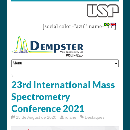
[social color="azul" name="all"]
\
23rd International Mass
Spectrometry
Conference 2021
25 de August de 2020
lidiane
Destaques