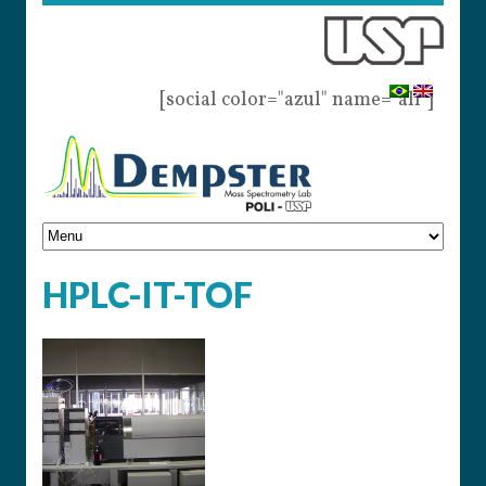
[social color="azul" name="all"]
HPLC-IT-TOF