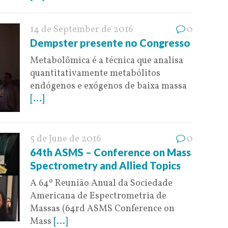
14 de September de 2016
0
Dempster presente no Congresso
Metabolômica é a técnica que analisa
quantitativamente metabólitos
endógenos e exógenos de baixa massa
[...]
5 de June de 2016
0
64th ASMS – Conference on Mass
Spectrometry and Allied Topics
A 64º Reunião Anual da Sociedade
Americana de Espectrometria de
Massas (64rd ASMS Conference on
Mass
[...]