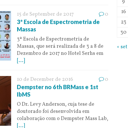
9
16
15 de September de 2017
0
3ª Escola de Espectrometria de
23
Massas
30
3ª Escola de Espectrometria de
Massas, que será realizada de 3 a 8 de
« set
Dezembro de 2017 no Hotel Serhs em
[...]
10 de December de 2016
0
Dempster no 6th BRMass e 1st
IbMS
O Dr. Levy Anderson, cuja tese de
doutorado foi desenvolvida em
colaboração com o Dempster Mass Lab,
[...]