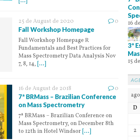
[...]
Con
Spe
25 de August de 2020
0
16 d
Fall Workshop Homepage
Fall Workshop Homepage R
3ª E
Fundamentals and Best Practices for
Mas
Mass Spectrometry Data Analysis Nov
15 d
7, 8, 14,
[...]
AG
16 de August de 2018
0
ago
7ª BRMass – Brazilian Conference
on Mass Spectrometry
D
7ª BRMass – Brazilian Conference on
Mass Spectrometry, on December 8th
2
to 12th in Hotel Windsor
[...]