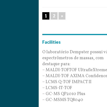
1
2
»
Facilities
O laboratório Dempster possui v
espectrômetros de massas, com
destaque para:
– MALDI-TOFTOF UltrafleXtrem
– MALDI-TOF AXIMA Confidenc
– LCMS Q-TOF IMPACT II
– LCMS-IT-TOF
– GC-MS QP2010 Plus
– GC-MSMS TQ8040