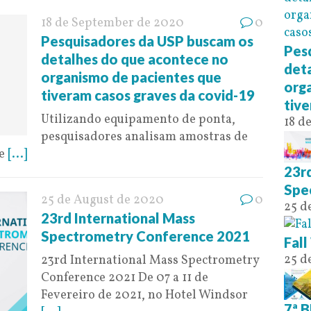
18 de September de 2020
0
Pesquisadores da USP buscam os
Pes
detalhes do que acontece no
det
organismo de pacientes que
org
tiveram casos graves da covid-19
tive
Utilizando equipamento de ponta,
18 d
pesquisadores analisam amostras de
de
[...]
23rd
Spe
25 de August de 2020
0
25 d
23rd International Mass
Spectrometry Conference 2021
Fal
25 d
23rd International Mass Spectrometry
Conference 2021 De 07 a 11 de
Fevereiro de 2021, no Hotel Windsor
7ª B