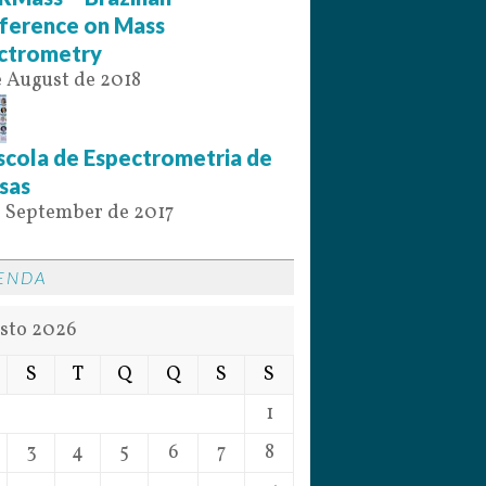
ference on Mass
ctrometry
e August de 2018
scola de Espectrometria de
sas
e September de 2017
ENDA
sto 2026
S
T
Q
Q
S
S
1
3
4
5
6
7
8