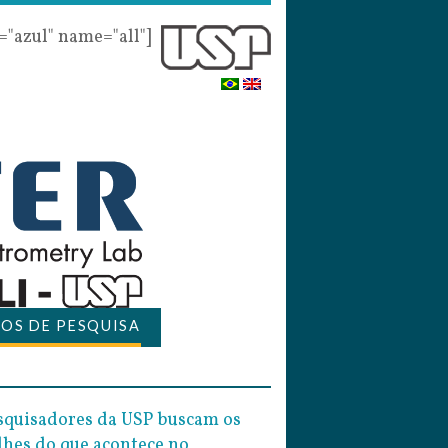
r="azul" name="all"]
OS DE PESQUISA