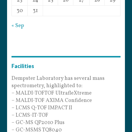
23
24
25
26
27
28
29
30
31
« Sep
Facilities
Dempster Laboratory has several mass
spectrometry, highlighted to:
– MALDI-TOFTOF UltrafleXtreme
– MALDI-TOF AXIMA Confidence
– LCMS Q-TOF IMPACT II
– LCMS-IT-TOF
– GC-MS QP2010 Plus
– GC-MSMS TQ8040