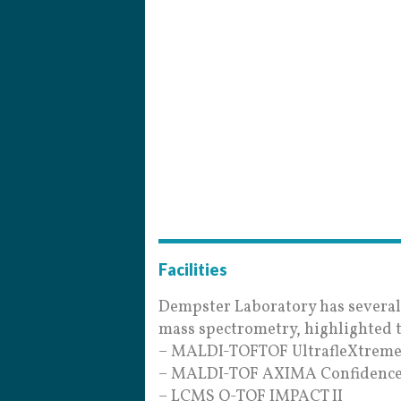
Facilities
Dempster Laboratory has several
mass spectrometry, highlighted t
– MALDI-TOFTOF UltrafleXtrem
– MALDI-TOF AXIMA Confidenc
– LCMS Q-TOF IMPACT II