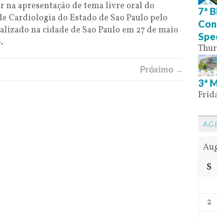
r na apresentação de tema livre oral do
7ª B
e Cardiologia do Estado de Sao Paulo pelo
Con
lizado na cidade de Sao Paulo em 27 de maio
Spe
.
Thur
Próximo →
3ª 
Frid
AG
Aug
S
2