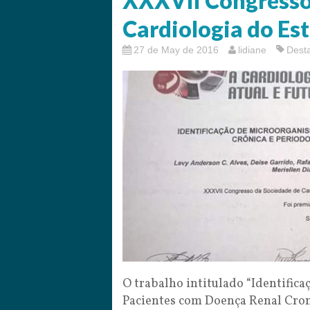
XXXVII Congresso
Cardiologia do Es
27 de May de 2016
lidiane
Dest
O trabalho intitulado “Identific
Pacientes com Doença Renal Croni