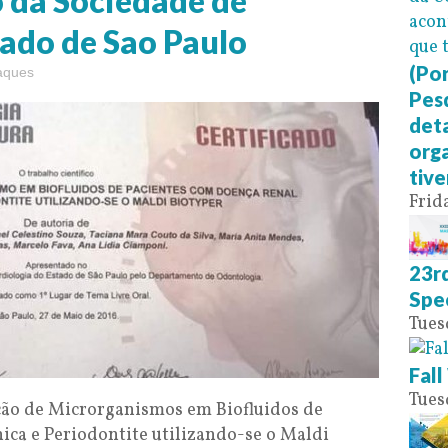
 da Sociedade de
tado de Sao Paulo
(Por
aques
Pes
det
org
tive
Frid
23rd
Spe
Tues
Fal
Tues
ação de Microrganismos em Biofluidos de
ca e Periodontite utilizando-se o Maldi