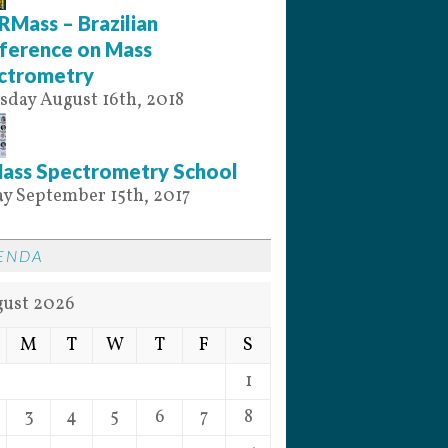
RMass – Brazilian
ference on Mass
ctrometry
sday August 16th, 2018
Mass Spectrometry School
ay September 15th, 2017
ENDA
ust 2026
M
T
W
T
F
S
1
3
4
5
6
7
8