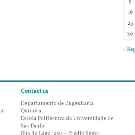
9
16
23
30
« Se
Contact us
Departamento de Engenharia
o:
Química
e
Escola Politécnica da Universidade de
e
São Paulo
Rua do Lago, 250 – Prédio Semi-