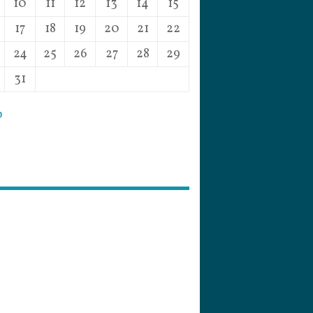
10
11
12
13
14
15
17
18
19
20
21
22
24
25
26
27
28
29
31
p