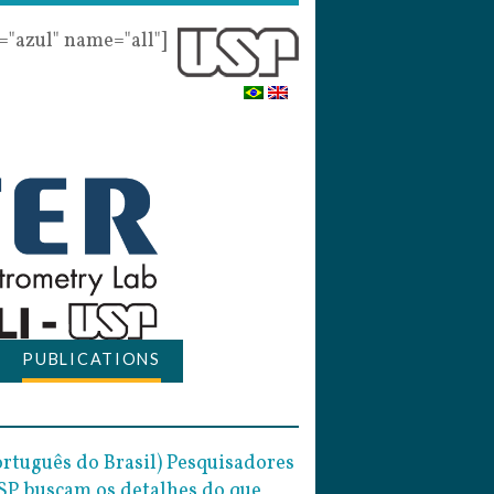
r="azul" name="all"]
PUBLICATIONS