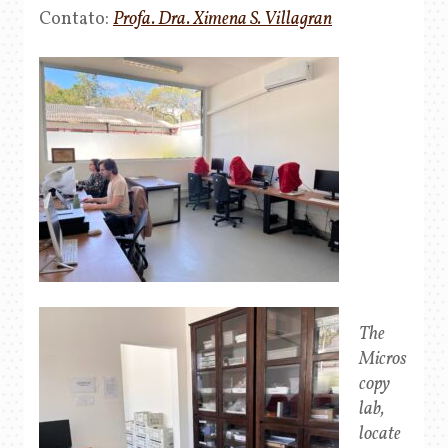
Contato:
Profa. Dra. Ximena S. Villagran
The
Micros
copy
lab,
locate