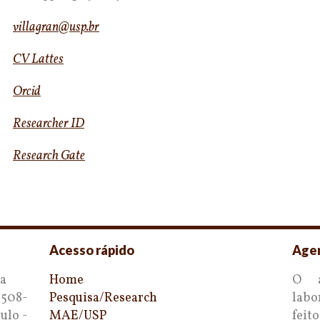
villagran@usp.br
CV Lattes
Orcid
Researcher ID
Research Gate
Acesso rápido
Age
ia
Home
O a
5508-
Pesquisa/Research
labo
ulo -
MAE/USP
feit