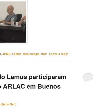
H
,
JPMB
,
LaMus
,
Musicologia
,
USP
|
Leave a reply
do Lamus participaram
so ARLAC em Buenos
achado Neto