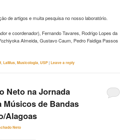
ução de artigos e muita pesquisa no nosso laboratório.
ador e coordenador), Fernando Tavares, Rodrigo Lopes da
 Yozhiyoka Almeida, Gustavo Caum, Pedro Faidiga Passos
H
,
LaMus
,
Musicologia
,
USP
|
Leave a reply
o Neto na Jornada
a Músicos de Bandas
o/Alagoas
achado Neto