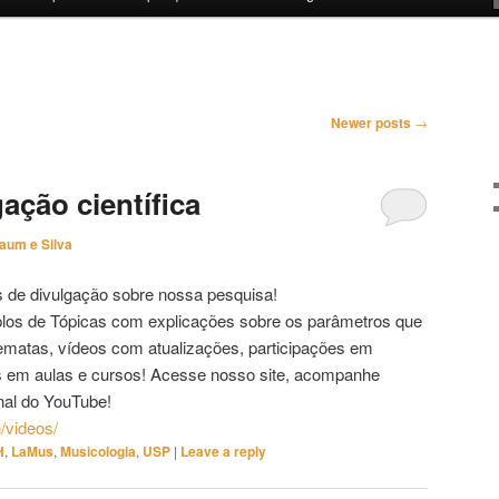
Newer posts
→
ação científica
aum e Silva
s de divulgação sobre nossa pesquisa!
plos de Tópicas com explicações sobre os parâmetros que
matas, vídeos com atualizações, participações em
os em aulas e cursos! Acesse nosso site, acompanhe
al do YouTube!
h/videos/
H
,
LaMus
,
Musicologia
,
USP
|
Leave a reply