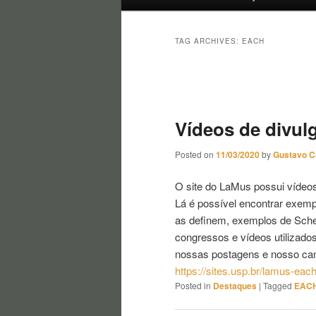
TAG ARCHIVES:
EACH
Post navigation
Vídeos de divulg
Posted on
11/03/2020
by
Gustavo C
O site do LaMus possui vídeo
Lá é possível encontrar exem
as definem, exemplos de Sche
congressos e vídeos utilizad
nossas postagens e nosso can
https://sites.usp.br/lamus-eac
Posted in
Destaques
|
Tagged
EAC