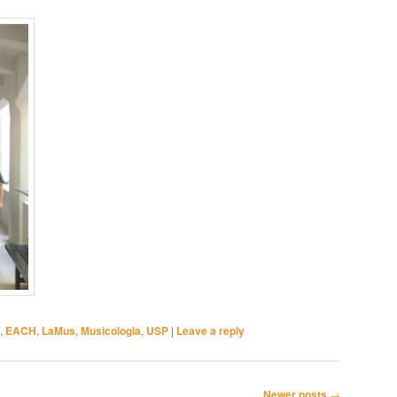
,
EACH
,
LaMus
,
Musicologia
,
USP
|
Leave a reply
Newer posts
→