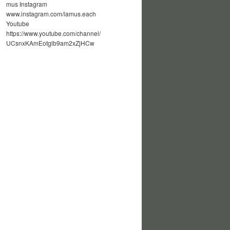
mus Instagram
www.instagram.com/lamus.each
Youtube
https://www.youtube.com/channel/
UCsnxKAmEotglb9am2xZjHCw