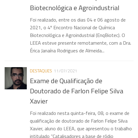
Biotecnológica e Agroindustrial
Produções
Foi realizado, entre os dias 04 e 06 agosto de
Publicações Recentes
2021, o 4º Encontro Nacional de Química
Dissertações defendidas
Biotecnológica e Agroindustrial (EnqBiotec). O
Teses defendidas
LEEA esteve presente remotamente, com a Dra.
Érica Janaína Rodrigues de Almeida...
Participações em Congressos
Popularização da Ciência
DESTAQUES
11/07/2021
Células a combustível
Exame de Qualificação de
Eletroquímica Ambiental
Doutorado de Farlon Felipe Silva
Galeria de Fotos
Xavier
Contato
Foi realizado nesta quinta-feira, 08, o exame de
Contato
qualificação de doutorado de Farlon Felipe Silva
Links úteis
Xavier, aluno do LEEA, que apresentou o trabalho
intitulado “Catalisadores a base de ródio
Destaques