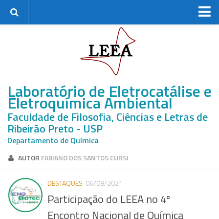
Home
Grupo de Pesquisa
Membros Atuais
Laboratório de Eletrocatálise e
Ex-membros
Eletroquímica Ambiental
Mestrandos
Faculdade de Filosofia, Ciências e Letras de
Doutorandos
Ribeirão Preto - USP
Pós-Doutores
Departamento de Química
Pesquisa
AUTOR
FABIANO DOS SANTOS CURSI
Linhas de pesquisa
DESTAQUES
06/08/2021
Projetos de Pesquisa
Participação do LEEA no 4º
Recursos Disponíveis
Encontro Nacional de Química
Parcerias