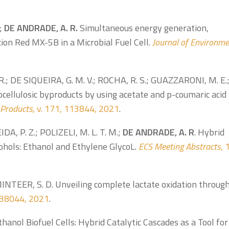
.;
DE ANDRADE, A. R.
Simultaneous energy generation,
cion Red MX-5B in a Microbial Fuel Cell.
Journal of Environme
 R.; DE SIQUEIRA, G. M. V.; ROCHA, R. S.; GUAZZARONI, M. E.
ocellulosic byproducts by using acetate and p-coumaric acid
 Products
, v. 171, 113844, 2021
.
A, P. Z.; POLIZELI, M. L. T. M.;
DE ANDRADE, A. R
. Hybrid
cohols: Ethanol and Ethylene GlycoL.
ECS Meeting Abstracts
, 
MINTEER, S. D. Unveiling complete lactate oxidation through
 138044, 2021
.
hanol Biofuel Cells: Hybrid Catalytic Cascades as a Tool for