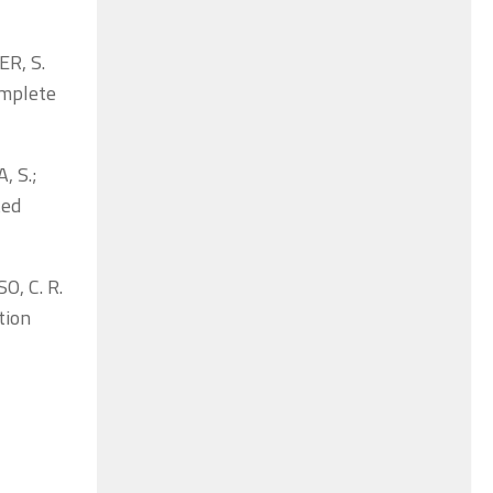
ER, S.
omplete
, S.;
ted
O, C. R.
tion