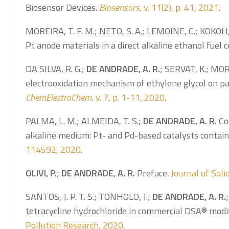
Biosensor Devices.
Biosensors
, v. 11(2), p. 41, 2021
.
MOREIRA, T. F. M.; NETO, S. A.; LEMOINE, C.; KOKOH,
Pt anode materials in a direct alkaline ethanol fuel c
DA SILVA, R. G.;
DE ANDRADE, A. R.
; SERVAT, K.; MOR
electrooxidation mechanism of ethylene glycol on pa
ChemElectroChem
, v. 7, p. 1-11, 2020
.
PALMA, L. M.; ALMEIDA, T. S.;
DE ANDRADE, A. R.
Com
alkaline medium: Pt- and Pd-based catalysts contai
114592, 2020.
OLIVI, P.
;
DE ANDRADE, A. R.
Preface.
Journal of Soli
SANTOS, J. P. T. S.; TONHOLO, J.;
DE ANDRADE, A. R.
tetracycline hydrochloride in commercial DSA® modi
Pollution Research, 2020.