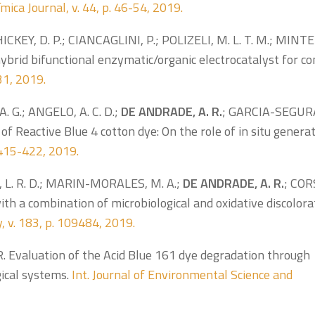
ímica Journal, v. 44, p. 46-54, 2019.
CKEY, D. P.; CIANCAGLINI, P.; POLIZELI, M. L. T. M.; MINTE
 hybrid bifunctional enzymatic/organic electrocatalyst for c
31, 2019.
 G.; ANGELO, A. C. D.;
DE ANDRADE, A. R.
; GARCIA-SEGURA
 of Reactive Blue 4 cotton dye: On the role of in situ genera
. 415-422, 2019.
, L. R. D.; MARIN-MORALES, M. A.;
DE ANDRADE, A. R.
; CORS
th a combination of microbiological and oxidative discolora
 v. 183, p. 109484, 2019.
R. Evaluation of the Acid Blue 161 dye degradation through
gical systems.
Int. Journal of Environmental Science and