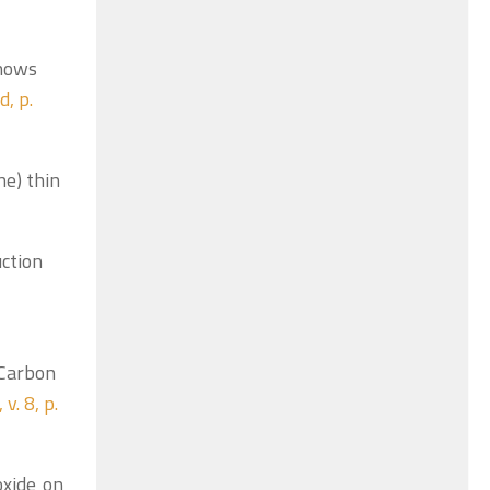
Shows
d, p.
ne) thin
uction
n Carbon
v. 8, p.
oxide on