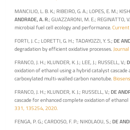
MANCILIO, L. B. K.; RIBEIRO, G. A.; LOPES, E. M.; KI
ANDRADE, A. R
.; GUAZZARONI, M. E.; REGINATTO, V.
microbial fuel cell ecology and performance.
Current 
FORTI, J. C.; LORETTI, G. H.; TADAYOZZI, Y. S.;
DE AND
degradation by efficient oxidative processes.
Journal
FRANCO, J. H.; KLUNDER, K. J.; LEE, J.; RUSSELL, V.;
D
oxidation of ethanol using a hybrid catalyst cascad
carboxylated multi-walled carbon nanotube.
Biosens
FRANCO, J. H.; KLUNDER, K. J.; RUSSELL, V.;
DE ANDR
cascade for enhanced complete oxidation of ethanol 
331, 135254, 2020.
FENGA, P. G.; CARDOSO, F. P.; NIKOLAOU, S.;
DE ANDR