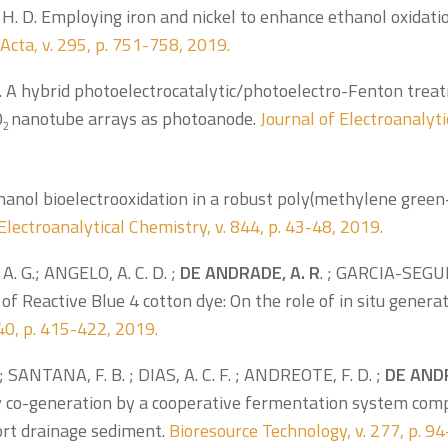
H. D. Employing iron and nickel to enhance ethanol oxidati
Acta, v. 295, p. 751-758, 2019.
. A hybrid photoelectrocatalytic/photoelectro-Fenton trea
O
nanotube arrays as photoanode.
Journal of Electroanalyti
2
thanol bioelectrooxidation in a robust poly(methylene green
Electroanalytical Chemistry, v. 844, p. 43-48, 2019.
 G.; ANGELO, A. C. D. ;
DE ANDRADE, A. R
. ; GARCIA-SEGUR
 of Reactive Blue 4 cotton dye: On the role of in situ genera
840, p. 415-422, 2019.
SANTANA, F. B. ; DIAS, A. C. F. ; ANDREOTE, F. D. ;
DE AND
gy co-generation by a cooperative fermentation system comp
port drainage sediment.
Bioresource Technology, v. 277, p. 9