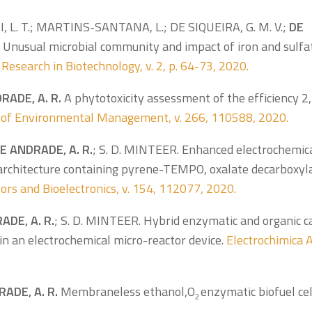
SHI, L. T.; MARTINS-SANTANA, L.; DE SIQUEIRA, G. M. V.;
DE
 Unusual microbial community and impact of iron and sulfa
Research in Biotechnology, v. 2, p. 64-73, 2020.
RADE, A. R.
A phytotoxicity assessment of the efficiency 2
 of Environmental Management, v. 266, 110588, 2020.
E ANDRADE, A. R.
; S. D. MINTEER. Enhanced electrochemic
e architecture containing pyrene-TEMPO, oxalate decarboxyl
ors and Bioelectronics, v. 154, 112077, 2020.
ADE, A. R.
; S. D. MINTEER. Hybrid enzymatic and organic c
in an electrochemical micro-reactor device.
Electrochimica A
ADE, A. R.
Membraneless ethanol,O
enzymatic biofuel ce
2