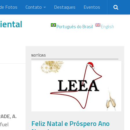
 de Fotos
Contato
Destaques
Eventos
iental
Português do Brasil
English
NOTÍCIAS
ADE, A.
Feliz Natal e Próspero Ano
fuel