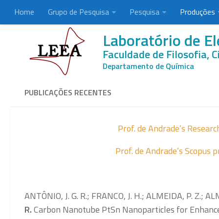
Home
Grupo de Pesquisa
Pesquisa
Produções
Laboratório de El
Faculdade de Filosofia, C
Departamento de Química
PUBLICAÇÕES RECENTES
Prof. de Andrade’s Researc
Prof. de Andrade’s Scopus p
ANTÔNIO, J. G. R.; FRANCO, J. H.; ALMEIDA, P. Z.; ALM
R.
Carbon Nanotube PtSn Nanoparticles for Enhanced 