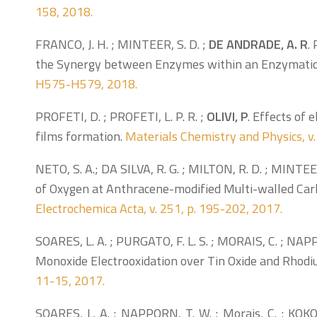
158, 2018.
FRANCO, J. H. ; MINTEER, S. D. ;
DE
ANDRADE, A. R
.
the Synergy between Enzymes within an Enzymatic
H575-H579, 2018.
PROFETI, D. ; PROFETI, L. P. R. ;
OLIVI, P
. Effects of 
films formation.
Materials Chemistry and Physics, v.
NETO, S. A.; DA SILVA, R. G. ; MILTON, R. D. ; MINTEER
of Oxygen at Anthracene-modified Multi-walled Ca
Electrochemica Acta, v. 251, p. 195-202, 2017.
SOARES, L. A. ; PURGATO, F. L. S. ; MORAIS, C. ; NAPP
Monoxide Electrooxidation over Tin Oxide and Rhod
11-15, 2017.
SOARES, L. A. ; NAPPORN, T. W. ; Morais, C. ; KOKO