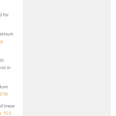
) for
latinum
p.
iO-
rol in
cture
2018.
d linear
p. 153-