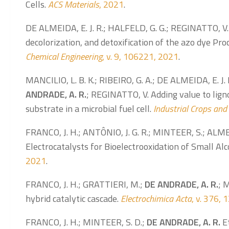
Cells.
ACS Materials
, 2021
.
DE ALMEIDA, E. J. R.; HALFELD, G. G.; REGINATTO, V
decolorization, and detoxification of the azo dye Pro
Chemical Engineering
, v. 9, 106221, 2021
.
MANCILIO, L. B. K.; RIBEIRO, G. A.; DE ALMEIDA, E. J.
ANDRADE, A. R.
; REGINATTO, V. Adding value to lign
substrate in a microbial fuel cell.
Industrial Crops and
FRANCO, J. H.; ANTÔNIO, J. G. R.; MINTEER, S.; ALMEID
Electrocatalysts for Bioelectrooxidation of Small Al
2021
.
FRANCO, J. H.; GRATTIERI, M.;
DE ANDRADE, A. R.
; 
hybrid catalytic cascade.
Electrochimica Acta
, v. 376,
FRANCO, J. H.; MINTEER, S. D.;
DE ANDRADE, A. R.
Et