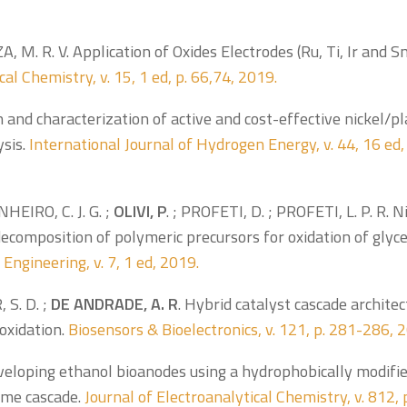
ZA, M. R. V. Application of Oxides Electrodes (Ru, Ti, Ir and Sn
al Chemistry, v. 15, 1 ed, p. 66,74, 2019.
n and characterization of active and cost-effective nickel/p
ysis.
International Journal of Hydrogen Energy, v. 44, 16 ed, 
HEIRO, C. J. G. ;
OLIVI, P
. ; PROFETI, D. ; PROFETI, L. P. R. N
composition of polymeric precursors for oxidation of glyce
ngineering, v. 7, 1 ed, 2019.
 S. D. ;
DE
ANDRADE, A. R
. Hybrid catalyst cascade archite
oxidation.
Biosensors & Bioelectronics, v. 121, p. 281-286, 
veloping ethanol bioanodes using a hydrophobically modifie
yme cascade.
Journal of Electroanalytical Chemistry, v. 812, 