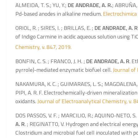
ALMEIDA, T. S.; YU, Y.;
DE ANDRADE, A. R.
; ABRUÑA, 
Pd-based anodes in alkaline medium.
Electrochimica 
ORIOL, R. ; SIRES, I. ; BRILLAS, E. ;
DE ANDRADE, A. R
of Indigo Carmine in acidic aqueous solution using Ti
Chemistry, v. 847, 2019.
BONFIN, C. S. ; FRANCO, J. H. ;
DE ANDRADE, A. R
. E
pyrrole)-mediated enzymatic biofuel cell.
Journal of 
NAKAMURA, K. C. ; GUIMARAES, L. S.; MAGDALENA, A.
PIPI, A. R. F. Electrochemically-driven mineralization
oxidants.
Journal of Electroanalytical Chemistry, v. 
DOS PASSOS, V. F. ; MARCILIO, R.; AQUINO-NETO, S. ; 
A. R
. ; REGINATTO, V. Hydrogen and electrical ener
Clostridium and microbial fuel cell inoculated with 