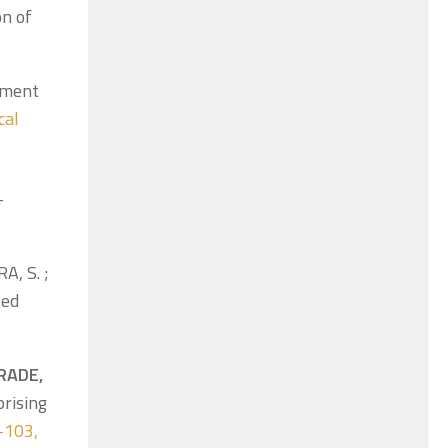
on of
tment
cal
-
A, S. ;
ted
RADE,
rising
4-103,