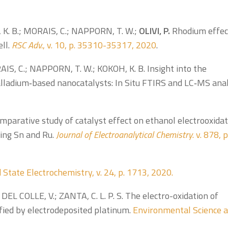
 K. B.; MORAIS, C.; NAPPORN, T. W.;
OLIVI, P.
Rhodium effec
ell.
RSC Adv.
, v. 10, p. 35310-35317, 2020
.
AIS, C.; NAPPORN, T. W.; KOKOH, K. B. Insight into the
lladium‐based nanocatalysts: In Situ FTIRS and LC‐MS anal
parative study of catalyst effect on ethanol electrooxidat
ning Sn and Ru.
Journal of Electroanalytical Chemistry
. v. 878, p
d State Electrochemistry,
v.
24,
p.
1713, 2020.
; DEL COLLE, V.; ZANTA, C. L. P. S. The electro-oxidation of
fied by electrodeposited platinum.
Environmental Science 