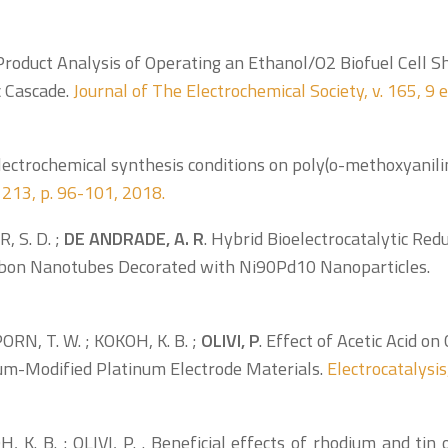
 Product Analysis of Operating an Ethanol/O2 Biofuel Cell 
 Cascade.
Journal of The Electrochemical Society, v. 165, 9 e
electrochemical synthesis conditions on poly(o-methoxyanili
 213, p. 96-101, 2018.
, S. D. ;
DE
ANDRADE, A. R
. Hybrid Bioelectrocatalytic Red
rbon Nanotubes Decorated with Ni90Pd10 Nanoparticles.
ORN, T. W. ; KOKOH, K. B. ;
OLIVI, P
. Effect of Acetic Acid o
ium-Modified Platinum Electrode Materials.
Electrocatalysis, 
H, K. B. ;
OLIVI, P.
. Beneficial effects of rhodium and tin 