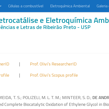
Células a combustível
Eletroquímica Ambiental
Galeria
etrocatálise e Eletroquímica Amb
iências e Letras de Ribeirão Preto - USP
herID
|
Prof. Olivi’s ResearcherID
rofile
|
Prof. Olivi’s Scopus profile
EIDA, T. S.; POLIZELI, M. L. T. M.; MINTEER, S. D.;
DE ANDR
Complete Biocatalytic Oxidation of Ethylene Glycol in Bio