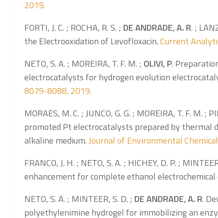
2019.
FORTI, J. C. ; ROCHA, R. S. ;
DE ANDRADE, A. R
. ; LAN
the Electrooxidation of Levofloxacin.
Current Analytic
NETO, S. A. ; MOREIRA, T. F. M. ;
OLIVI, P
. Preparatio
electrocatalysts for hydrogen evolution electrocatal
8079-8088, 2019.
MORAES, M. C. ; JUNCO, G. G. ; MOREIRA, T. F. M. ; PIN
promoted Pt electrocatalysts prepared by thermal de
alkaline medium.
Journal of Environmental Chemical E
FRANCO, J. H. ; NETO, S. A. ; HICHEY, D. P. ; MINTEER,
enhancement for complete ethanol electrochemical 
NETO, S. A. ; MINTEER, S. D. ;
DE
ANDRADE, A. R
. De
polyethylenimine hydrogel for immobilizing an enz