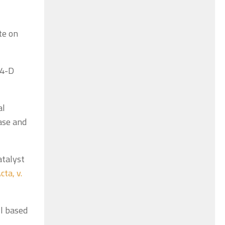
te on
,4-D
al
ase and
atalyst
cta, v.
ll based