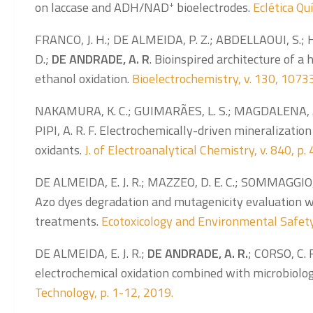
on laccase and ADH/NAD
+
bioelectrodes.
Eclética Qu
FRANCO, J. H.; DE ALMEIDA, P. Z.; ABDELLAOUI, S.; HI
D.;
DE ANDRADE, A. R
. Bioinspired architecture of a
ethanol oxidation.
Bioelectrochemistry, v. 130, 1073
NAKAMURA, K. C.; GUIMARÃES, L. S.; MAGDALENA, A.
PIPI, A. R. F. Electrochemically-driven mineralization
oxidants.
J. of Electroanalytical Chemistry, v. 840, p
DE ALMEIDA, E. J. R.; MAZZEO, D. E. C.; SOMMAGGIO
Azo dyes degradation and mutagenicity evaluation wi
treatments.
Ecotoxicology and Environmental Safety,
DE ALMEIDA, E. J. R.;
DE ANDRADE, A. R.
; CORSO, C. 
electrochemical oxidation combined with microbiolo
Technology, p. 1-12, 2019.