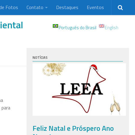
 de Fotos
Contato
Destaques
Eventos
iental
Português do Brasil
English
NOTÍCIAS
na
l para
Feliz Natal e Próspero Ano