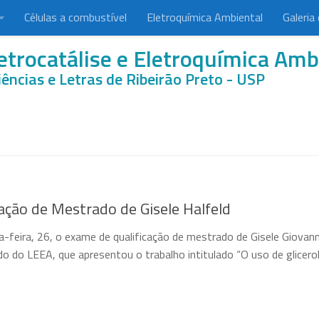
Células a combustível
Eletroquímica Ambiental
Galeria
etrocatálise e Eletroquímica Amb
iências e Letras de Ribeirão Preto - USP
ação de Mestrado de Gisele Halfeld
ta-feira, 26, o exame de qualificação de mestrado de Gisele Giovan
do do LEEA, que apresentou o trabalho intitulado “O uso de glicero