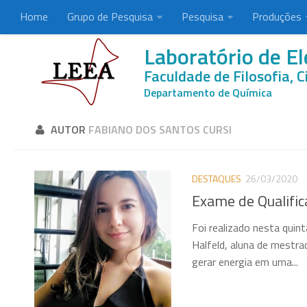
Home
Grupo de Pesquisa
Pesquisa
Produções
Laboratório de El
Faculdade de Filosofia, C
Departamento de Química
AUTOR
FABIANO DOS SANTOS CURSI
DESTAQUES
26/03/2020
Exame de Qualific
Foi realizado nesta quin
Halfeld, aluna de mestra
gerar energia em uma...