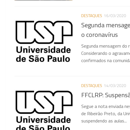
DESTAQUES
16/03/2020
Segunda mensagem
o coronavírus
Segunda mensagem do rei
Considerando o agravame
confirmados na comunidad
DESTAQUES
14/03/2020
FFCLRP: Suspensã
Segue a nota enviada nes
de Ribeirão Preto, da Un
suspendendo as aulas...