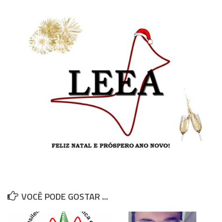
Produções
Publicações Recentes
Dissertações defendidas
Teses defendidas
Participações em Congressos
Popularização da Ciência
Células a combustível
Eletroquímica Ambiental
Galeria de Fotos
Contato
Contato
VOCÊ PODE GOSTAR ...
Links úteis
Destaques