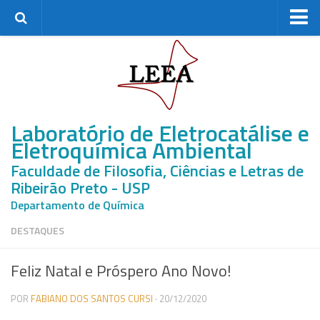
Home
Grupo de Pesquisa
Membros Atuais
Laboratório de Eletrocatálise e
Ex-membros
Eletroquímica Ambiental
Mestrandos
Faculdade de Filosofia, Ciências e Letras de
Doutorandos
Ribeirão Preto - USP
Pós-Doutores
Departamento de Química
Pesquisa
DESTAQUES
Linhas de pesquisa
Feliz Natal e Próspero Ano Novo!
Projetos de Pesquisa
Recursos Disponíveis
POR
FABIANO DOS SANTOS CURSI
· 20/12/2020
Parcerias