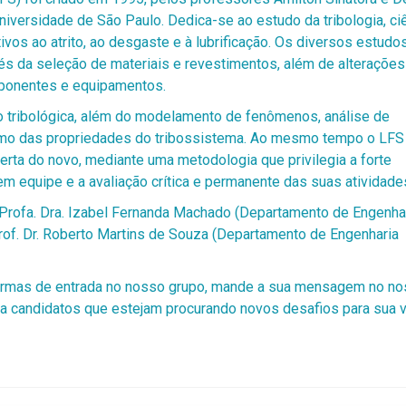
Universidade de São Paulo. Dedica-se ao estudo da tribologia, ci
vos ao atrito, ao desgaste e à lubrificação. Os diversos estudo
s da seleção de materiais e revestimentos, além de alterações
mponentes e equipamentos.
o tribológica, além do modelamento de fenômenos, análise de
omo das propriedades do tribossistema. Ao mesmo tempo o LFS
rta do novo, mediante uma metodologia que privilegia a forte
o em equipe e a avaliação crítica e permanente das suas atividade
rofa. Dra. Izabel Fernanda Machado (Departamento de Engenha
of. Dr. Roberto Martins de Souza (Departamento de Engenharia
ormas de entrada no nosso grupo, mande a sua mensagem no n
ra candidatos que estejam procurando novos desafios para sua 