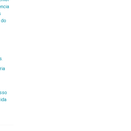
ência
s
 do
s.
ria
osso
vida