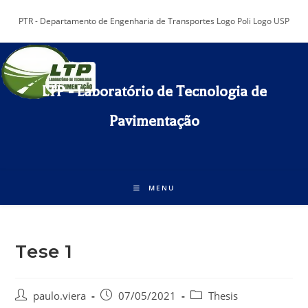
Ir
PTR - Departamento de Engenharia de Transportes Logo Poli Logo USP
para
o
conteúdo
LTP - Laboratório de Tecnologia de
Pavimentação​
MENU
Tese 1
Autor
Post
Categoria
paulo.viera
07/05/2021
Thesis