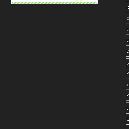
D
C
E
E
D
P
P
S
P
L
C