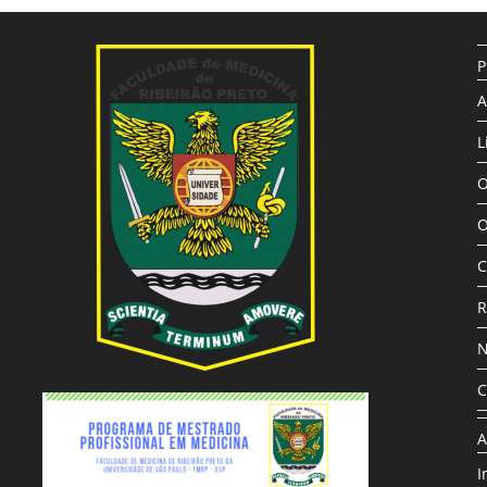
P
A
L
O
O
C
R
N
C
A
I