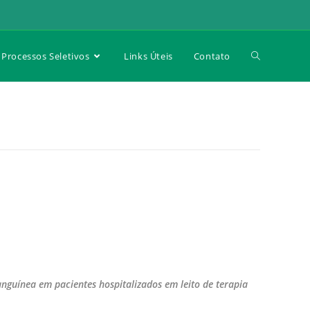
Processos Seletivos
Links Úteis
Contato
anguínea em pacientes hospitalizados em leito de terapia