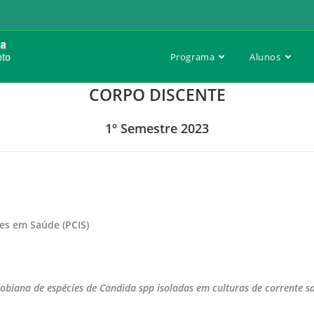
Programa
Alunos
CORPO DISCENTE
1º Semestre 2023
ões em Saúde (PCIS)
crobiana de espécies de Candida spp isoladas em culturas de corrente s