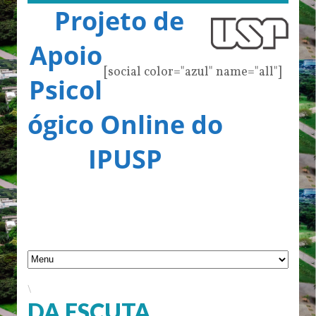
Projeto de
Apoio
[social color="azul" name="all"]
Psicol
ógico Online do
IPUSP
\
DA ESCUTA