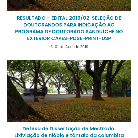
RESULTADO – EDITAL 2019/02: SELEÇÃO DE
DOUTORANDOS PARA INDICAÇÃO AO
PROGRAMA DE DOUTORADO SANDUÍCHE NO
EXTERIOR CAPES-PDSE-PRINT-USP
01 de April de 2019
Defesa de Dissertação de Mestrado:
Lixiviação de nióbio e tântalo da columbita