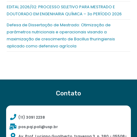
EDITAL 2026/02: PROCESSO SELETIVO PARA MESTRADO E
DOUTORADO EM ENGENHARIA QUÍMICA – 3o PERÍODO 2026
Defesa de Dissertação de Mestrado: Otimização de
parâmetros nutricionais e operacionais visando a
maximização de crescimento de Bacillus thuringiensis
aplicado como defensivo agrícola
Contato
(11) 3091 2238
pos.pqi.poli@usp.br
Av. Prof. Luciano Gualberto, travessa 3, n. 380 - 05508-